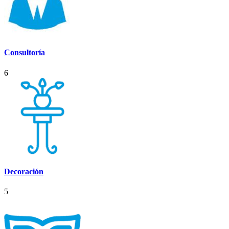
Consultoría
6
Decoración
5