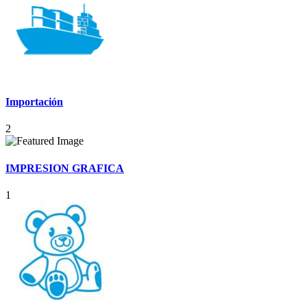
Importación
2
IMPRESION GRAFICA
1