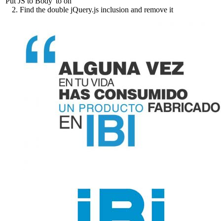
'Put JS to Body' to on
2. Find the double jQuery.js inclusion and remove it