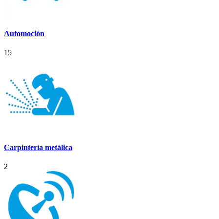
Automoción
15
Carpintería metálica
2